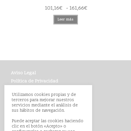
101,16
€
-
161,66
€
Rango
de
precios:
desde
Leer más
101,16€
hasta
161,66€
Aviso Legal
Política de Privacidad
Política de Cookies
Utilizamos cookies propias y de
Condiciones de Compra
terceros para mejorar nuestros
servicios mediante el análisis de
sus hábitos de navegación.
Puede aceptar las cookies haciendo
clic en el botón «Acepto» o