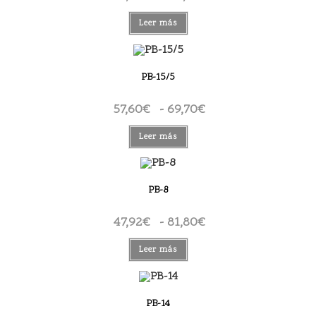
de
precios:
desde
Leer más
62,44€
hasta
96,32€
PB-15/5
57,60
€
-
69,70
€
Rango
de
precios:
desde
Leer más
57,60€
hasta
69,70€
PB-8
47,92
€
-
81,80
€
Rango
de
precios:
desde
Leer más
47,92€
hasta
81,80€
PB-14