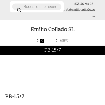
Ir
633 30 94 27
-
Búsqueda
de
al
info@emiliocollado.co
productos
contenido
m
Emilio Collado SL
0
MENÚ
PB-15/7
PB-15/7