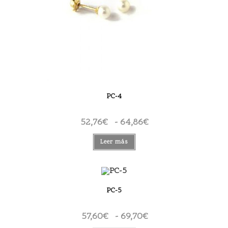
PC-4
52,76
€
-
64,86
€
Rango
de
precios:
desde
Leer más
52,76€
hasta
64,86€
PC-5
57,60
€
-
69,70
€
Rango
de