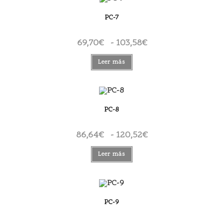
96,32€
PC-7
69,70
€
-
103,58
€
Rango
de
precios:
desde
Leer más
69,70€
hasta
103,58€
PC-8
86,64
€
-
120,52
€
Rango
de
precios:
desde
Leer más
86,64€
hasta
120,52€
PC-9