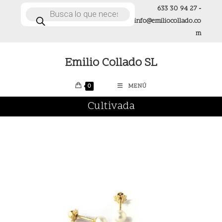
Ir
633 30 94 27
-
Búsqueda
de
al
info@emiliocollado.co
productos
contenido
m
Emilio Collado SL
0
MENÚ
Cultivada