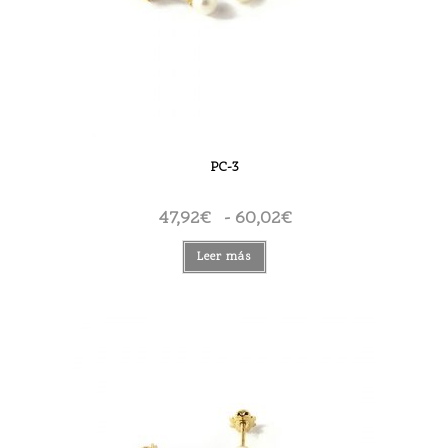
PC-3
47,92
€
-
60,02
€
Rango
de
precios:
desde
Leer más
47,92€
hasta
60,02€