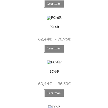
precios:
desde
Leer más
57,60€
hasta
69,70€
PC-6R
62,44
€
-
76,96
€
Rango
de
precios:
desde
Leer más
62,44€
hasta
76,96€
PC-6P
62,44
€
-
96,32
€
Rango
de
precios:
desde
Leer más
62,44€
hasta