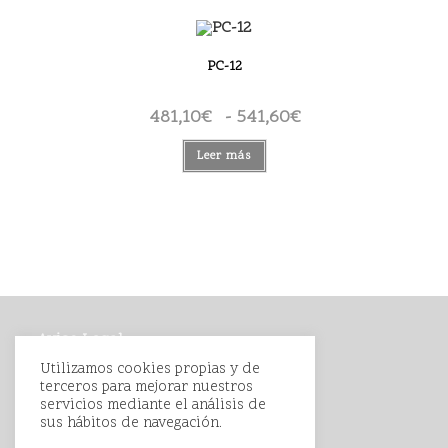
hasta
362,52€
PC-12
481,10
€
-
541,60
€
Rango
de
precios:
desde
Leer más
481,10€
hasta
541,60€
Aviso Legal
Política de Privacidad
Utilizamos cookies propias y de
terceros para mejorar nuestros
Política de Cookies
servicios mediante el análisis de
Condiciones de Compra
sus hábitos de navegación.