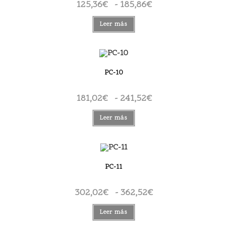
125,36
€
-
185,86
€
Rango
de
precios:
desde
Leer más
125,36€
hasta
185,86€
PC-10
181,02
€
-
241,52
€
Rango
de
precios:
desde
Leer más
181,02€
hasta
241,52€
PC-11
302,02
€
-
362,52
€
Rango
de
precios:
desde
Leer más
302,02€