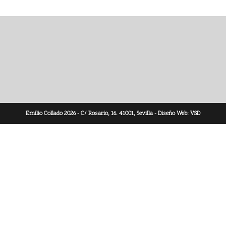
Emilio Collado 2026 - C/ Rosario, 16. 41001, Sevilla - Diseño Web:
VSD