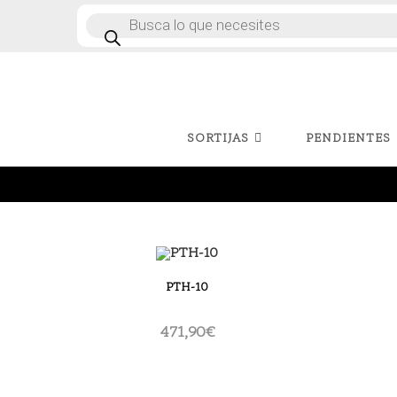
Ir
Búsqueda
de
al
productos
contenido
SORTIJAS
PENDIENTES
PTH-10
471,90
€