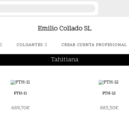
Emilio Collado SL
COLGANTES
CREAR CUENTA PROFESIONAL
Tahitiana
PTH-11
PTH-12
689,70
€
883,30
€