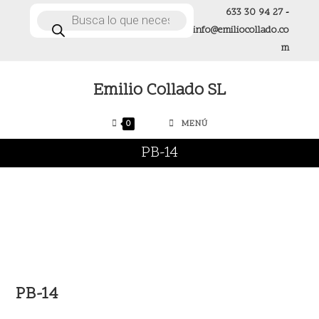
Ir
633 30 94 27
-
Búsqueda
de
al
info@emiliocollado.co
productos
contenido
m
Emilio Collado SL
0
MENÚ
PB-14
PB-14