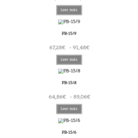
de
precios:
desde
Leer más
62,44€
hasta
96,32€
PB-15/9
67,28
€
-
91,48
€
Rango
de
precios:
desde
Leer más
67,28€
hasta
91,48€
PB-15/8
64,86
€
-
89,06
€
Rango
de
precios:
desde
Leer más
64,86€
hasta
89,06€
PB-15/6