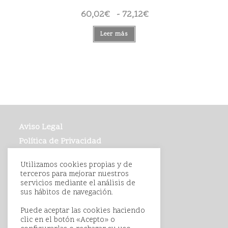
60,02
€
-
72,12
€
Rango
de
precios:
desde
Leer más
60,02€
hasta
72,12€
Aviso Legal
Política de Privacidad
Política de Cookies
Utilizamos cookies propias y de
Condiciones de Compra
terceros para mejorar nuestros
servicios mediante el análisis de
sus hábitos de navegación.
Puede aceptar las cookies haciendo
clic en el botón «Acepto» o