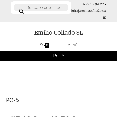
Ir
633 30 94 27
-
Búsqueda
de
al
info@emiliocollado.co
productos
contenido
m
Emilio Collado SL
0
MENÚ
PC-5
PC-5