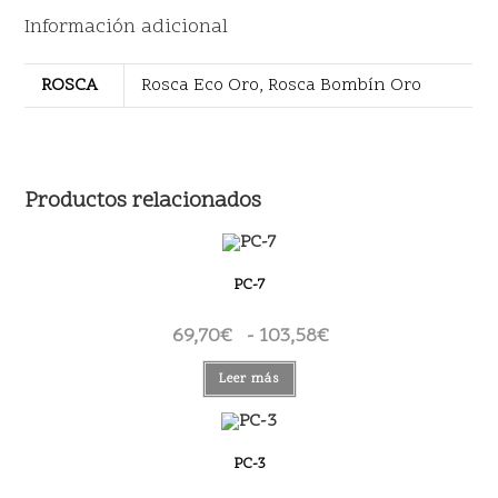
Información adicional
ROSCA
Rosca Eco Oro, Rosca Bombín Oro
Productos relacionados
PC-7
69,70
€
-
103,58
€
Rango
de
precios:
desde
Leer más
69,70€
hasta
103,58€
PC-3