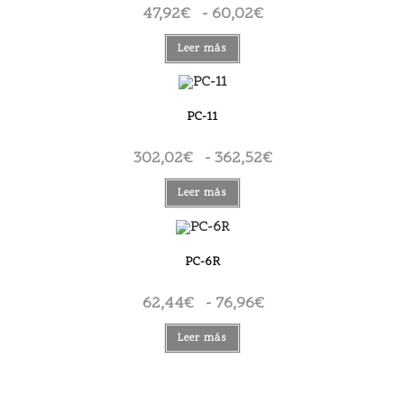
47,92
€
-
60,02
€
Rango
de
precios:
desde
Leer más
47,92€
hasta
60,02€
PC-11
302,02
€
-
362,52
€
Rango
de
precios:
desde
Leer más
302,02€
hasta
362,52€
PC-6R
62,44
€
-
76,96
€
Rango
de
precios:
desde
Leer más
62,44€
hasta
76,96€