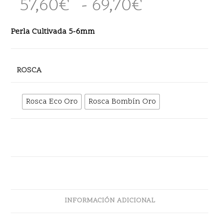
57,60
€
-
69,70
€
Rango
de
precios:
desde
Perla Cultivada 5-6mm
57,60€
hasta
69,70€
ROSCA
Rosca Eco Oro
Rosca Bombín Oro
INFORMACIÓN ADICIONAL