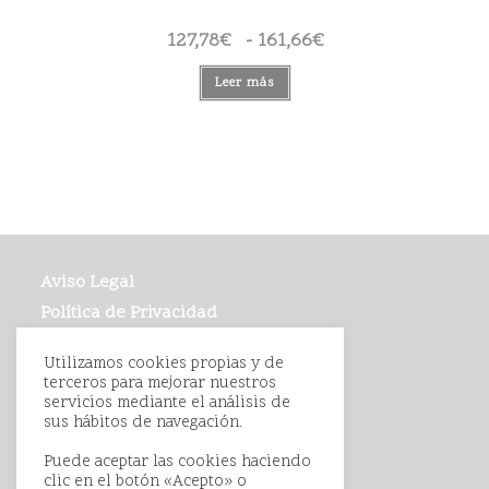
127,78
€
-
161,66
€
Rango
de
precios:
desde
Leer más
127,78€
hasta
161,66€
Aviso Legal
Política de Privacidad
Política de Cookies
Utilizamos cookies propias y de
Condiciones de Compra
terceros para mejorar nuestros
servicios mediante el análisis de
sus hábitos de navegación.
Puede aceptar las cookies haciendo
clic en el botón «Acepto» o