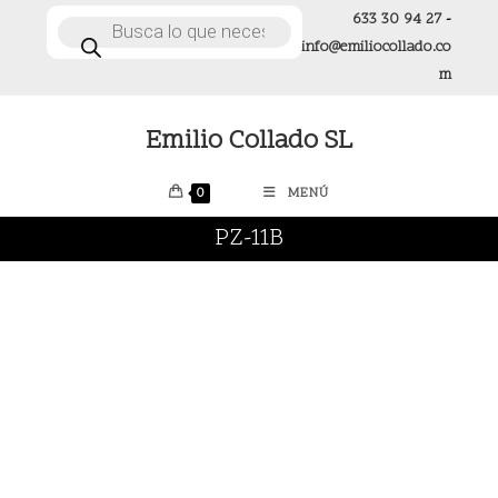
Ir
633 30 94 27
-
Búsqueda
de
al
info@emiliocollado.co
productos
contenido
m
Emilio Collado SL
0
MENÚ
PZ-11B