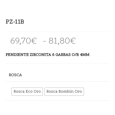
PZ-11B
69,70
€
-
81,80
€
Rango
de
precios:
desde
PENDIENTE ZIRCONITA 6 GARRAS O/B 4MM
69,70€
hasta
81,80€
ROSCA
Rosca Eco Oro
Rosca Bombín Oro