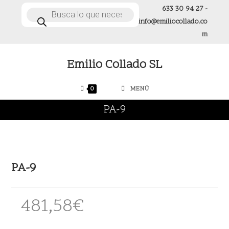
Ir
633 30 94 27
-
Búsqueda
de
al
info@emiliocollado.co
productos
contenido
m
Emilio Collado SL
0
MENÚ
PA-9
PA-9
481,58
€