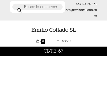
Ir
633 30 94 27
-
Búsqueda
de
al
info@emiliocollado.co
productos
contenido
m
Emilio Collado SL
0
MENÚ
CBTE-67