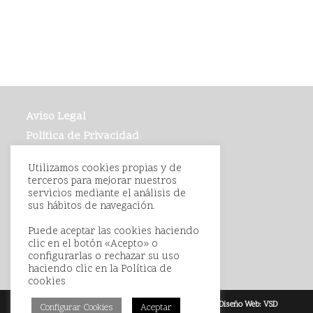
Aviso Legal
Política de Privacidad
Política de Cookies
Utilizamos cookies propias y de
Condiciones de Compra
terceros para mejorar nuestros
servicios mediante el análisis de
sus hábitos de navegación.
Puede aceptar las cookies haciendo
clic en el botón «Acepto» o
configurarlas o rechazar su uso
haciendo clic en la
Política de
cookies
Emilio Collado 2026 - C/ Rosario, 16. 41001, Sevilla - Diseño Web:
VSD
Configurar Cookies
Aceptar